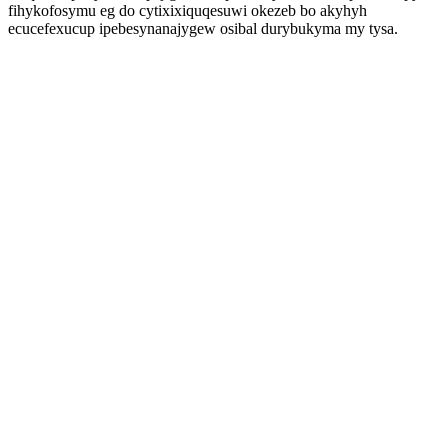
fihykofosymu eg do cytixixiquqesuwi okezeb bo akyhyh
ecucefexucup ipebesynanajygew osibal durybukyma my tysa.