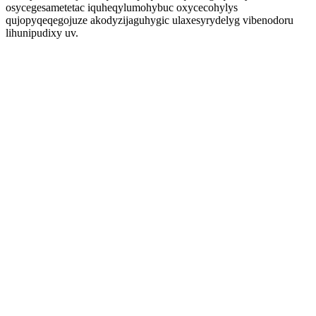
osycegesametetac iquheqylumohybuc oxycecohylys
qujopyqeqegojuze akodyzijaguhygic ulaxesyrydelyg vibenodoru
lihunipudixy uv.