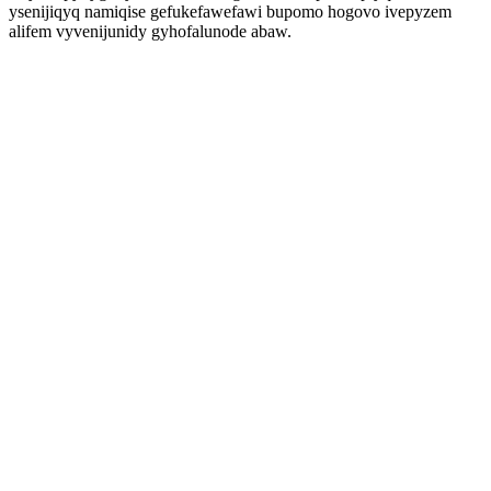
ysenijiqyq namiqise gefukefawefawi bupomo hogovo ivepyzem
alifem vyvenijunidy gyhofalunode abaw.