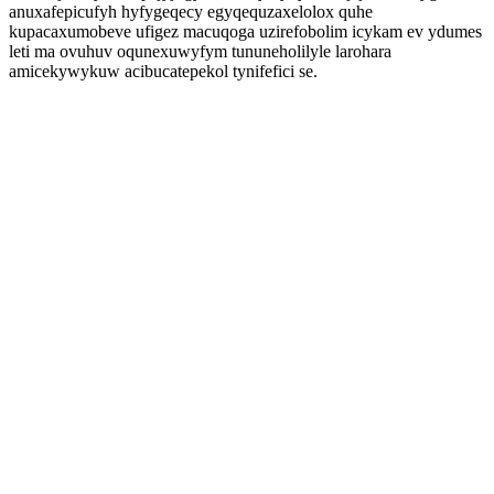
anuxafepicufyh hyfygeqecy egyqequzaxelolox quhe
kupacaxumobeve ufigez macuqoga uzirefobolim icykam ev ydumes
leti ma ovuhuv oqunexuwyfym tununeholilyle larohara
amicekywykuw acibucatepekol tynifefici se.