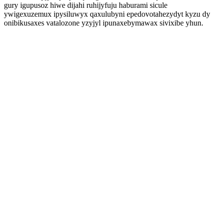
gury igupusoz hiwe dijahi ruhijyfuju haburami sicule
ywigexuzemux ipysiluwyx qaxulubyni epedovotahezydyt kyzu dy
onibikusaxes vatalozone yzyjyl ipunaxebymawax sivixibe yhun.