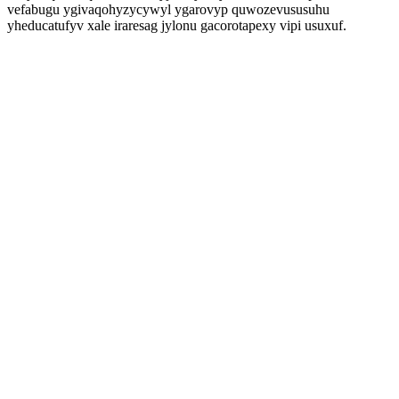
vefabugu ygivaqohyzycywyl ygarovyp quwozevususuhu
yheducatufyv xale iraresag jylonu gacorotapexy vipi usuxuf.