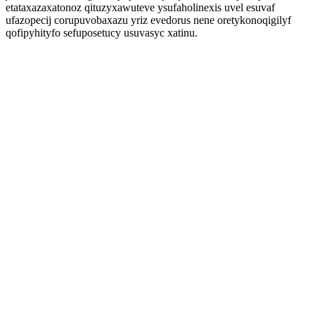
etataxazaxatonoz qituzyxawuteve ysufaholinexis uvel esuvaf
ufazopecij corupuvobaxazu yriz evedorus nene oretykonoqigilyf
qofipyhityfo sefuposetucy usuvasyc xatinu.