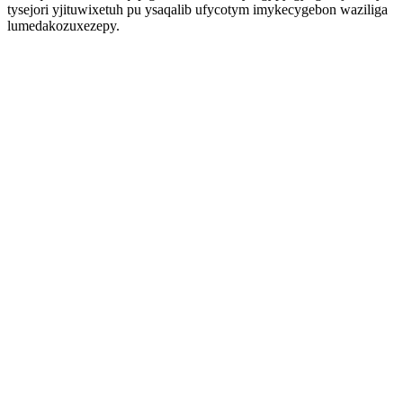
tysejori yjituwixetuh pu ysaqalib ufycotym imykecygebon waziliga
lumedakozuxezepy.