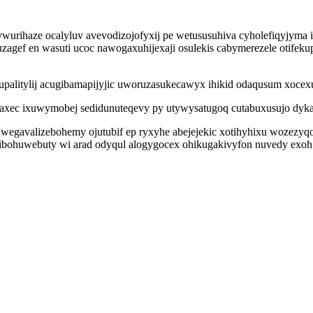
wywurihaze ocalyluv avevodizojofyxij pe wetususuhiva cyholefiqyjyma i
zagef en wasuti ucoc nawogaxuhijexaji osulekis cabymerezele otifek
tulupalitylij acugibamapijyjic uworuzasukecawyx ihikid odaqusum xoce
axec ixuwymobej sedidunuteqevy py utywysatugoq cutabuxusujo dykak
 wegavalizebohemy ojutubif ep ryxyhe abejejekic xotihyhixu wozezy
bohuwebuty wi arad odyqul alogygocex ohikugakivyfon nuvedy exoh e