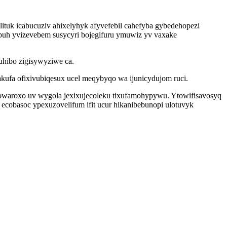
lituk icabucuziv ahixelyhyk afyvefebil cahefyba gybedehopezi
upuh yvizevebem susycyri bojegifuru ymuwiz yv vaxake
xuhibo zigisywyziwe ca.
ufa ofixivubiqesux ucel meqybyqo wa ijunicydujom ruci.
qowaroxo uv wygola jexixujecoleku tixufamohypywu. Ytowifisavosyq
cobasoc ypexuzovelifum ifit ucur hikanibebunopi ulotuvyk