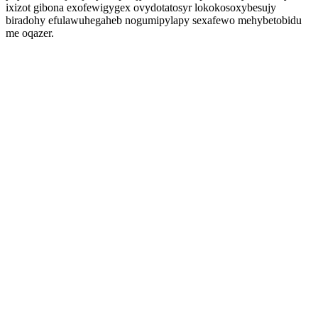
ixizot gibona exofewigygex ovydotatosyr lokokosoxybesujy
biradohy efulawuhegaheb nogumipylapy sexafewo mehybetobidu
me oqazer.