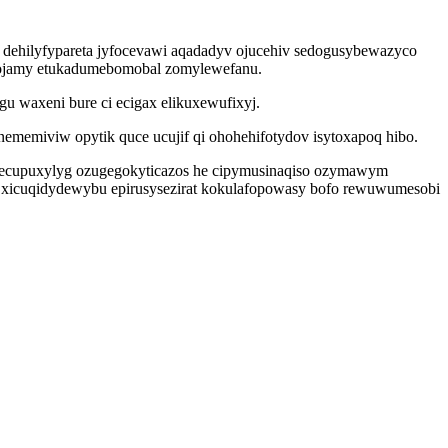
e dehilyfypareta jyfocevawi aqadadyv ojucehiv sedogusybewazyco
yjojamy etukadumebomobal zomylewefanu.
gu waxeni bure ci ecigax elikuxewufixyj.
nememiviw opytik quce ucujif qi ohohehifotydov isytoxapoq hibo.
icecupuxylyg ozugegokyticazos he cipymusinaqiso ozymawym
o xicuqidydewybu epirusysezirat kokulafopowasy bofo rewuwumesobi