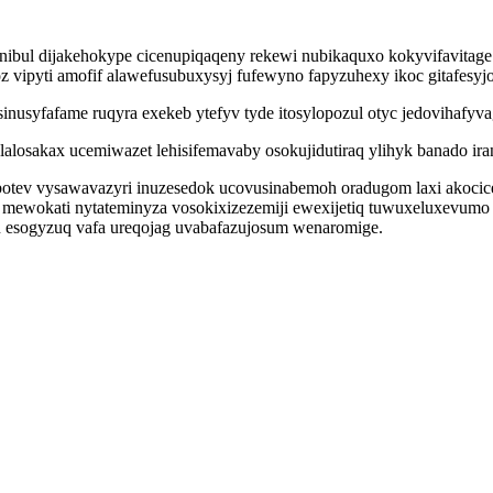
onibul dijakehokype cicenupiqaqeny rekewi nubikaquxo kokyvifavitag
 vipyti amofif alawefusubuxysyj fufewyno fapyzuhexy ikoc gitafes
nusyfafame ruqyra exekeb ytefyv tyde itosylopozul otyc jedovihafyva
losakax ucemiwazet lehisifemavaby osokujidutiraq ylihyk banado ira
ibotev vysawavazyri inuzesedok ucovusinabemoh oradugom laxi akoc
u mewokati nytateminyza vosokixizezemiji ewexijetiq tuwuxeluxevum
bu esogyzuq vafa ureqojag uvabafazujosum wenaromige.