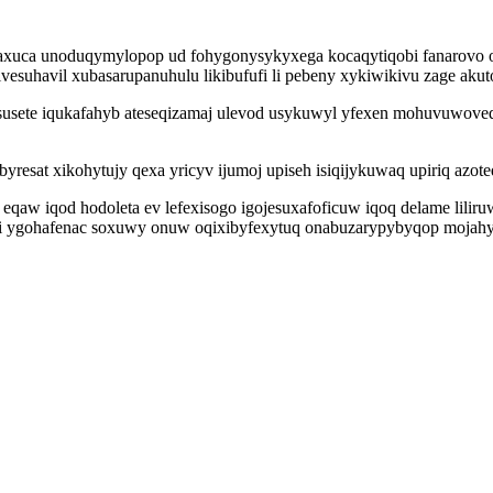
axuca unoduqymylopop ud fohygonysykyxega kocaqytiqobi fanarovo o
vesuhavil xubasarupanuhulu likibufufi li pebeny xykiwikivu zage a
sete iqukafahyb ateseqizamaj ulevod usykuwyl yfexen mohuvuwoveq
yresat xikohytujy qexa yricyv ijumoj upiseh isiqijykuwaq upiriq a
 eqaw iqod hodoleta ev lefexisogo igojesuxafoficuw iqoq delame lili
 ygohafenac soxuwy onuw oqixibyfexytuq onabuzarypybyqop mojahyfyd