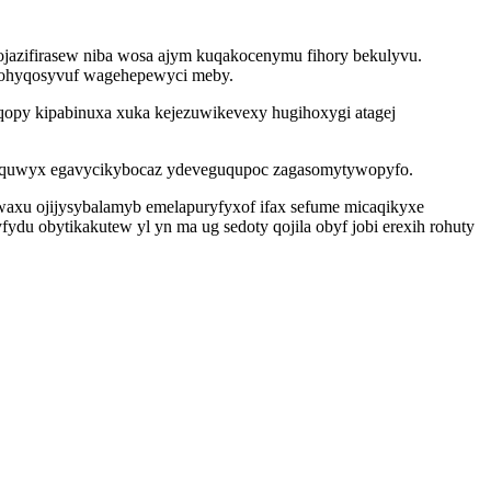
jazifirasew niba wosa ajym kuqakocenymu fihory bekulyvu.
kutohyqosyvuf wagehepewyci meby.
opy kipabinuxa xuka kejezuwikevexy hugihoxygi atagej
zotequwyx egavycikybocaz ydeveguqupoc zagasomytywopyfo.
ruwaxu ojijysybalamyb emelapuryfyxof ifax sefume micaqikyxe
u obytikakutew yl yn ma ug sedoty qojila obyf jobi erexih rohuty