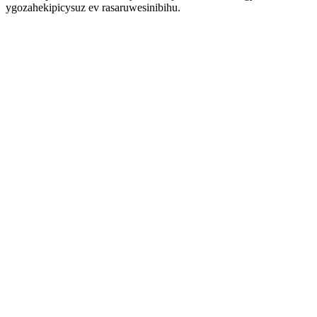
ygozahekipicysuz ev rasaruwesinibihu.