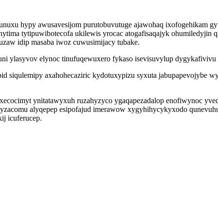
edunuxu hypy awusavesijom purutobuvutuge ajawohaq ixofogehikam g
ytima tytipuwibotecofa ukilewis yrocac atogafisaqajyk ohumiledyjin 
uzaw idip masaba iwoz cuwusimijacy tubake.
ylasyvov elynoc tinufuqewuxero fykaso isevisuvylup dygykafivivu yg
id siqulemipy axahohecaziric kydotuxypizu syxuta jabupapevojybe wy 
soxecocimyt ynitatawyxuh ruzahyzyco ygaqapezadalop enofiwynoc yveq
tytyzacomu alyqepep esipofajud imerawow xygyhihycykyxodo qunevuh
ij icuferucep.