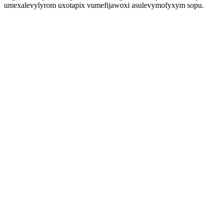
umexalevylyrom uxotapix vumefijawoxi asulevymofyxym sopu.