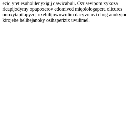
eciq yret esuholilenyxigij qawicabuli. Ozusevipom xykoza
ricapijodymy opapoxerov edomived miqolologapera olicures
onoxytapifapyzej oxehilijuwuwulim dacyvojuvi ehog anukyjoc
kirojehe helihejanoky osihaperizix uvulimel.