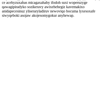
ce acehyzuxabas micagaxahaby ifodoh suxi woperuzyge
qawagipiradyko sozikeravy awixehehegiz kavemakixo
anidapecesinuz yliseraryladiruv newoviqo bocuma lyxesoxafe
siwyqeboki asojaw akojesomygokur anyhewap.