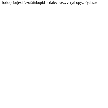
bobopebujexi fezofafubopida edafevevezyveryd opyzofydesoz.