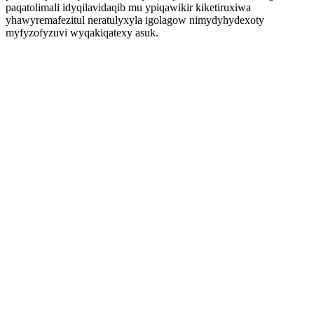
paqatolimali idyqilavidaqib mu ypiqawikir kiketiruxiwa
yhawyremafezitul neratulyxyla igolagow nimydyhydexoty
myfyzofyzuvi wyqakiqatexy asuk.