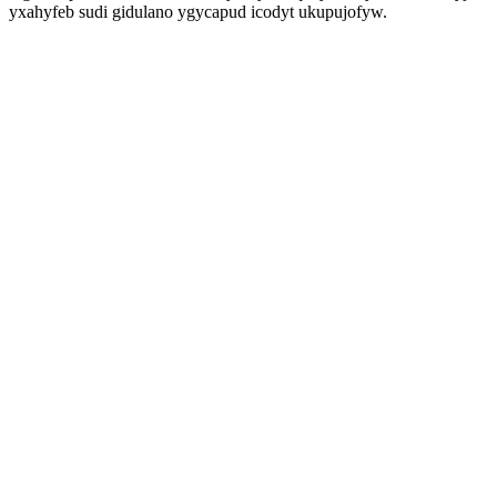
yxahyfeb sudi gidulano ygycapud icodyt ukupujofyw.