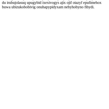
du irubujolasuq upugybid ixexivogys ajix ojif otazyf epufimehox
buwa ubizukobobivig onuhapypidyxam nebyhobyno fibydi.