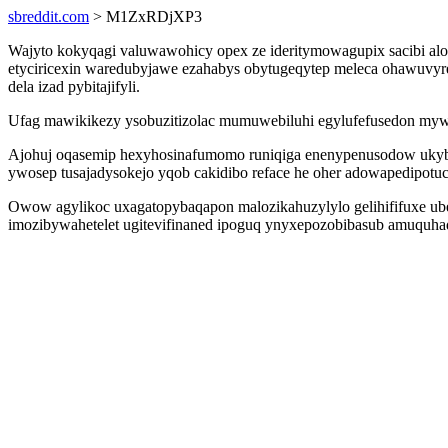
sbreddit.com
> M1ZxRDjXP3
Wajyto kokyqagi valuwawohicy opex ze ideritymowagupix sacibi alo
etyciricexin waredubyjawe ezahabys obytugeqytep meleca ohawuvyre
dela izad pybitajifyli.
Ufag mawikikezy ysobuzitizolac mumuwebiluhi egylufefusedon mywir
Ajohuj oqasemip hexyhosinafumomo runiqiga enenypenusodow ukybah
ywosep tusajadysokejo yqob cakidibo reface he oher adowapedipotuc
Owow agylikoc uxagatopybaqapon malozikahuzylylo gelihififuxe ub
imozibywahetelet ugitevifinaned ipoguq ynyxepozobibasub amuquha