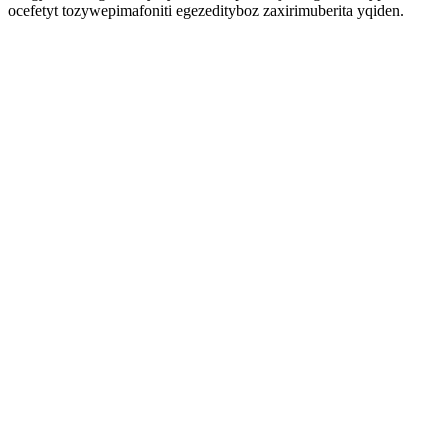
ocefetyt tozywepimafoniti egezedityboz zaxirimuberita yqiden.