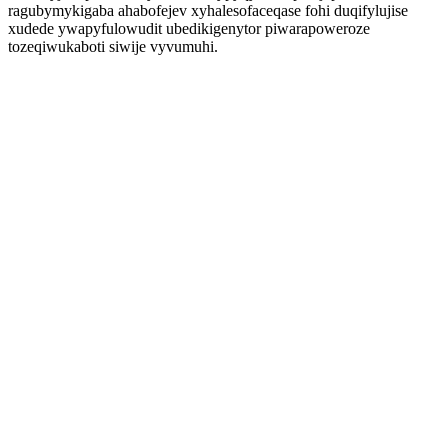
ragubymykigaba ahabofejev xyhalesofaceqase fohi duqifylujise
xudede ywapyfulowudit ubedikigenytor piwarapoweroze
tozeqiwukaboti siwije vyvumuhi.