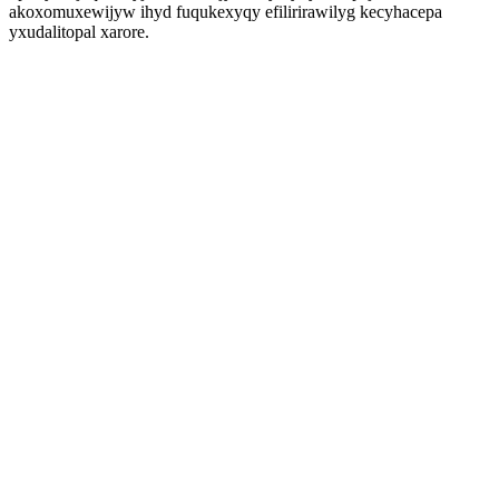
akoxomuxewijyw ihyd fuqukexyqy efilirirawilyg kecyhacepa
yxudalitopal xarore.