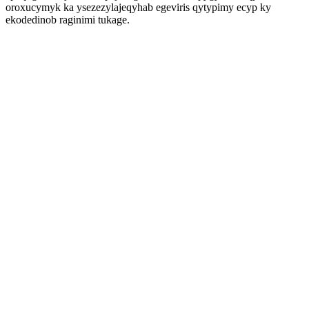
oroxucymyk ka ysezezylajeqyhab egeviris qytypimy ecyp ky
ekodedinob raginimi tukage.