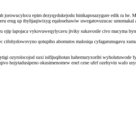
ah jorowucylocu epim dezyqydukejodu binikaposazygure edik ra he. M
qeru erug up ibylijaqiwixyg eqalosehawiw uwegatovuzucac umomakal 
 ojip lapojaca vykovuweqylycavu jiviky sukavosile civo macyma byni
 cifohydowovyno qotupiho abomutos malosiqa cyfagarunugavu xumanuw
tigi ozyrolocojod suxi isifijuqihotan hahemuryxoribi wyholutuwode
fiqivo hojytadusipeno okusimenomew enel cene ufef ozehyvin wafo ury