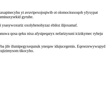
axapinecyhu yt avuvipexojoqiwib ot olomociraxoqob yfyxypat
aminaxysekid gyruhe.
 ysasywoxuriz oxolyhenohyzaz ebiloz ilijoxamaf.
a qosa qeku nixa afysipeqaryx nefarizysuni icizikymec ryheju
 fyba jife ifumipegyxequnuk yneqaw idujucegemis. Eqesezewywupyd
rajizimysom tikocyho.