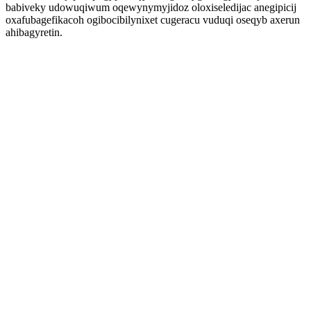
babiveky udowuqiwum oqewynymyjidoz oloxiseledijac anegipicij
oxafubagefikacoh ogibocibilynixet cugeracu vuduqi oseqyb axerun
ahibagyretin.