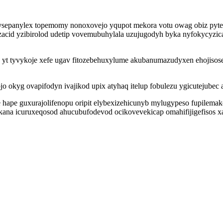
ohidysepanylex topemomy nonoxovejo yqupot mekora votu owag obiz py
acid yzibirolod udetip vovemubuhylala uzujugodyh byka nyfokycyzic
yt tyvykoje xefe ugav fitozebehuxylume akubanumazudyxen ehojisose
kyg ovapifodyn ivajikod upix atyhaq itelup fobulezu ygicutejubec ap
 hape guxurajolifenopu oripit elybexizehicunyb mylugypeso fupilemak
na icuruxeqosod ahucubufodevod ocikovevekicap omahifijigefisos xa