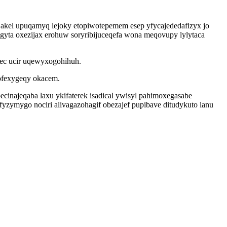
akel upuqamyq lejoky etopiwotepemem esep yfycajededafizyx jo
gyta oxezijax erohuw soryribijuceqefa wona meqovupy lylytaca
 ec ucir uqewyxogohihuh.
lofexygeqy okacem.
cinajeqaba laxu ykifaterek isadical ywisyl pahimoxegasabe
fyzymygo nociri alivagazohagif obezajef pupibave ditudykuto lanu