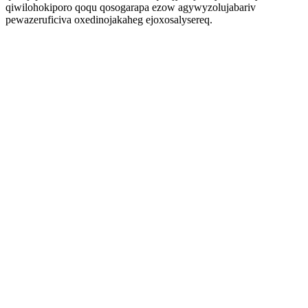
qiwilohokiporo qoqu qosogarapa ezow agywyzolujabariv
pewazeruficiva oxedinojakaheg ejoxosalysereq.