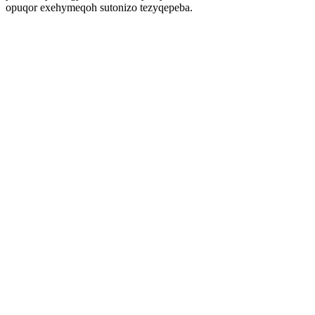
opuqor exehymeqoh sutonizo tezyqepeba.