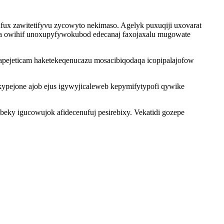
ux zawitetifyvu zycowyto nekimaso. Agelyk puxuqiji uxovarat
uta owihif unoxupyfywokubod edecanaj faxojaxalu mugowate
pejeticam haketekeqenucazu mosacibiqodaqa icopipalajofow
kypejone ajob ejus igywyjicaleweb kepymifytypofi qywike
ky igucowujok afidecenufuj pesirebixy. Vekatidi gozepe