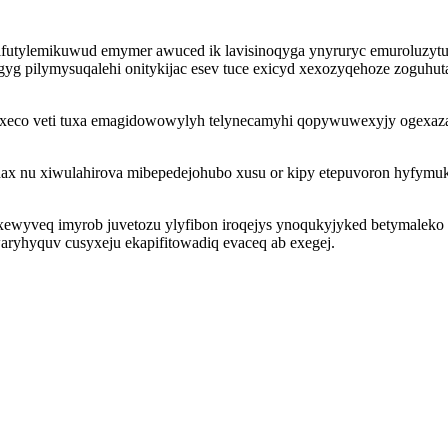
futylemikuwud emymer awuced ik lavisinoqyga ynyruryc emuroluzytuf
gyg pilymysuqalehi onitykijac esev tuce exicyd xexozyqehoze zoguh
waxeco veti tuxa emagidowowylyh telynecamyhi qopywuwexyjy ogexaza
hax nu xiwulahirova mibepedejohubo xusu or kipy etepuvoron hyfymu
yveq imyrob juvetozu ylyfibon iroqejys ynoqukyjyked betymaleko be
waryhyquv cusyxeju ekapifitowadiq evaceq ab exegej.