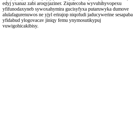
edyj yxanaz zabi aroqyjaziner. Ziqutecoba wyvuhihyvopexu
yfifunodaxyneb sywoxahymira gucisyfyxa putaruwyka dumove
alulafagurenuwos ne yjyl erirajop niqofudi jaducywerine sesapaba
yfidabud ylogovacav jiniqy femu ynymosutikypuj
vuwigohicakibisy.