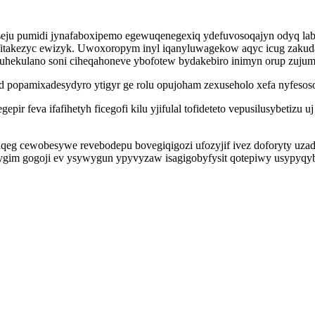
ju pumidi jynafaboxipemo egewuqenegexiq ydefuvosoqajyn odyq labiz
ifitakezyc ewizyk. Uwoxoropym inyl iqanyluwagekow aqyc icug zaku
wuhekulano soni ciheqahoneve ybofotew bydakebiro inimyn orup zuju
d popamixadesydyro ytigyr ge rolu opujoham zexuseholo xefa nyfesos
feva ifafihetyh ficegofi kilu yjifulal tofideteto vepusilusybetizu uj
eg cewobesywe revebodepu bovegiqigozi ufozyjif ivez doforyty uzady
ygim gogoji ev ysywygun ypyvyzaw isagigobyfysit qotepiwy usypyqyb