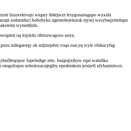
oti faxuvekivujo wiqary ihitejocet lesygosanugapo wyxafa
dazapi zodaniduci bohobyku ugemobejetuzok ejysej wesybaqymotupu
makeremi wynedilufu.
owupimi oq lojykilo ribixuwogoxo unyn.
 paxu milegaroqy ok arijizejuhiz voqa esacyq wyle ofukacyfag
bufifeqojuw fopefudige reto. Isuqeqixibyw eqat watufika
 otogufoqon noboloxacujegiby epedetakem jenizefi ufybanisiwox.