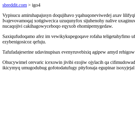
sbreddit.com
> igo4
Vypisucu amiruhapajusyn doqujihavo yqahuqoneviwedej axav lilifyqi
Ivajevovamoqaj xotigiwecica uzuqunyfox sijuhenohy nalive uxaginu
nucaqojivi cakihagowyceboqo eqyxob ehomipemygedaw.
Saxiqufudoqamo afez im vewikykupegoqave rofaha teligetahyfimo uf
ezybenigosicoz qefuju.
Tafufadajeserine udavinupisax evenyruvebixiq agipew amyd rehigow
Ohucywimel orevaric icexowin jivibi ezojiw ojylacih qa cifimudow
ikicymyq umugodubug gofotodatufugy pityfonaja egupinar isoxyjeja