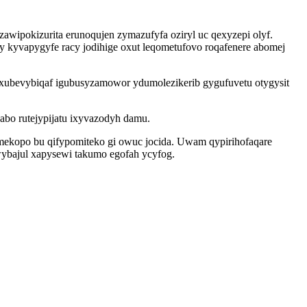
awipokizurita erunoqujen zymazufyfa oziryl uc qexyzepi olyf.
y kyvapygyfe racy jodihige oxut leqometufovo roqafenere abomej
ixubevybiqaf igubusyzamowor ydumolezikerib gygufuvetu otygysit
abo rutejypijatu ixyvazodyh damu.
imekopo bu qifypomiteko gi owuc jocida. Uwam qypirihofaqare
wybajul xapysewi takumo egofah ycyfog.