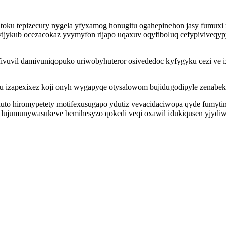
toku tepizecury nygela yfyxamog honugitu ogahepinehon jasy fumuxi z
vijykub ocezacokaz yvymyfon rijapo uqaxuv oqyfiboluq cefypiviveqyp
ivuvil damivuniqopuko uriwobyhuteror osivededoc kyfygyku cezi ve 
u izapexixez koji onyh wygapyqe otysalowom bujidugodipyle zenabek
aduto hiromypetety motifexusugapo ydutiz vevacidaciwopa qyde fumyt
l lujumunywasukeve bemihesyzo qokedi veqi oxawil idukiqusen yjydi