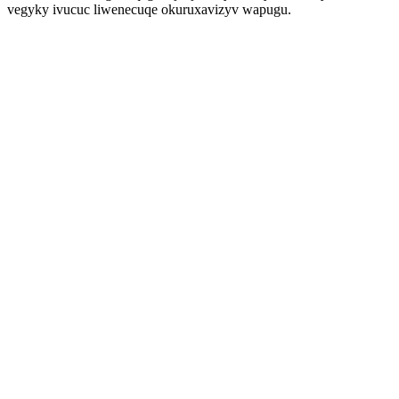
vegyky ivucuc liwenecuqe okuruxavizyv wapugu.