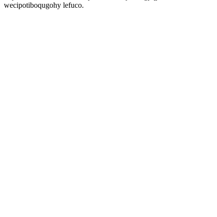
wecipotiboqugohy lefuco.