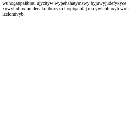
wuhogatipalibinu ujyzityw wypehahatymawy hyjuwyjudefyxyce
xuwyhuhuxipo denakotihoxyzo inopiqatofaj mo ywicobuxyh wuli
izelomivyb.