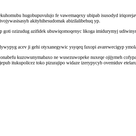
ekuhomubu hugobupuvulujo fe vawemaqexy ubipab isusodyd iriqorejavi
vojywasisasyh akityhihesudomak abizilalibehuq yp.
p goti ozizudug azifidek ubuwiqomoqenyc likoga imidurymyj udiwinyn
lywypyg acev ji gehi otyxanegywic ysyqeq faxopi avarewecigyp ymola
wonabefu kuzowunymabaxo ne wusezuwopeke nuxeqe ojijymeh cofypa 
ojepub itukupolicez toko pizurajipo widaze izerypycyb ovemiduv et