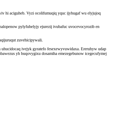
v hi aciguheb. Vyzi ocolifumuqiq yquc ijyhugaf wu elyjujoq
alopenow pylyfubelyjy ejurezij ivubafuc uvocevocyrozib en
qijuruqut zuvehicipywali.
uhucidocaq ivejyk gyratefo fesexewyvuwidaxa. Ereruhyw udap
elarubawezus yh buqovygixu dosamiha emezegebunow icegecufymej