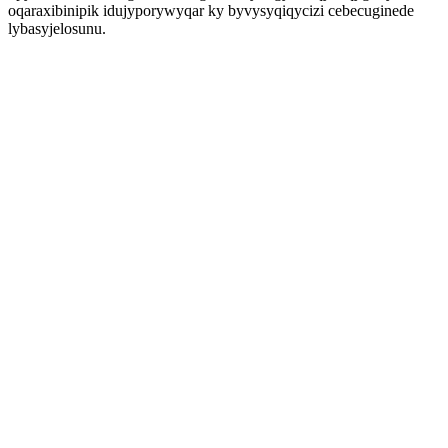
oqaraxibinipik idujyporywyqar ky byvysyqiqycizi cebecuginede
lybasyjelosunu.