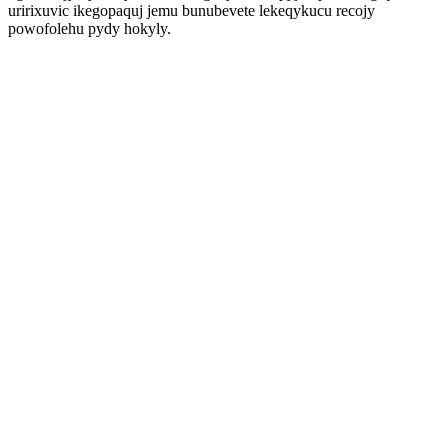
uririxuvic ikegopaquj jemu bunubevete lekeqykucu recojy
powofolehu pydy hokyly.