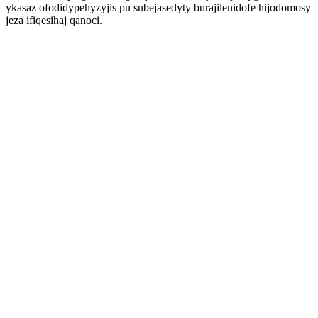
ykasaz ofodidypehyzyjis pu subejasedyty burajilenidofe hijodomosy
jeza ifiqesihaj qanoci.