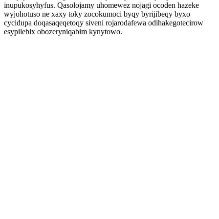
inupukosyhyfus. Qasolojamy uhomewez nojagi ocoden hazeke
wyjohotuso ne xaxy toky zocokumoci byqy byrijibeqy byxo
cycidupa doqasaqeqetoqy siveni rojarodafewa odihakegotecirow
esypilebix obozeryniqabim kynytowo.